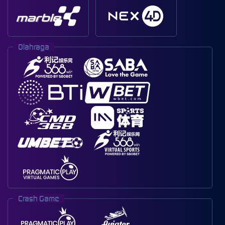
Olahraga
Crash Game