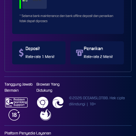
* Selama bank maintenance dan bank offline deposit dan penarikan
tidak dapat diproses
Deposit
Penarikan
Rata-rata 1 Menit
Rata-rata 2 Menit
Tanggung Jawab
Browser Yang
Bermain
Didukung
©2026 OCEANSLOT88. Hak cipta
dilindungi | 18+
Platform Penyedia Layanan