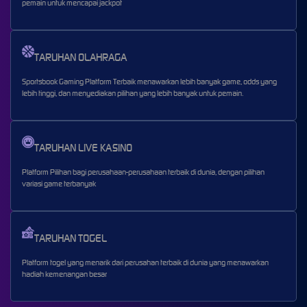
pemain untuk mencapai jackpot
TARUHAN OLAHRAGA
Sportsbook Gaming Platform Terbaik menawarkan lebih banyak game, odds yang
lebih tinggi, dan menyediakan pilihan yang lebih banyak untuk pemain.
TARUHAN LIVE KASINO
Platform Pilihan bagi perusahaan-perusahaan terbaik di dunia, dengan pilihan
variasi game terbanyak
TARUHAN TOGEL
Platform togel yang menarik dari perusahan terbaik di dunia yang menawarkan
hadiah kemenangan besar