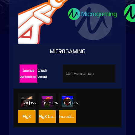
MICROGAMING
Semua
Crash
permainan
Game
RTP
95%
RTP
95%
RTP
82%
FlyX
FlyX Cash Turbo
Incredible Balloon Machine