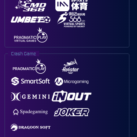
Crash Game