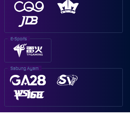
E-Sports
Sabung Ayam