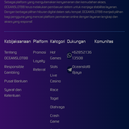
Sebagai platform yang mengutamakan kenyamanan dan kemudahan akses,
OCEANSLOT88 terus melakukan pembaruan sistem untuk menjaga stabilitas layanan.
Dengan berbagai pilihan hiburan digital dalam satu tempat, OCEANSLOT88 menjadi pilihan
bagi pengguna yang mencari platform permainan online dengan layanan lengkap dan
akses yang responsif.
Kebijaksanaan
Platform
Kategori
Dukungan
Komunitas
Tentang
Promosi
Hot
+62852136
OCEANSLOT88
Games
13508
Loyalty
Responsible
Slots
Oceanslot8
Referral
Gambling
8jaya
Live
Pusat Bantuan
Casino
Syarat dan
Race
Ketentuan
Togel
Olahraga
Crash
Game