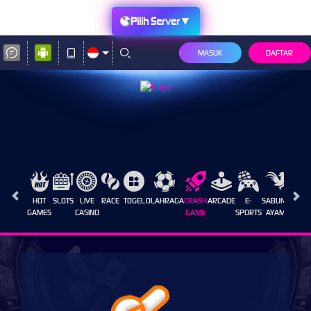
▼
Pilih Server
MASUK
DAFTAR
HOT
SLOTS
LIVE
RACE
TOGEL
OLAHRAGA
CRASH
ARCADE
E-
SABUNG
PROM
GAMES
CASINO
GAME
SPORTS
AYAM