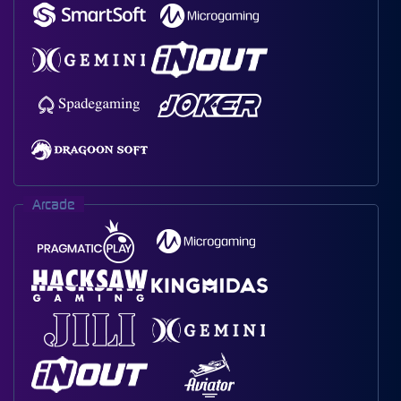
Arcade