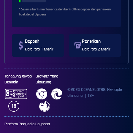
* Selama bank maintenance dan bank offline deposit dan penarikan
tidak dapat diproses
Deposit
Penarikan
Rata-rata 1 Menit
Rata-rata 2 Menit
Tanggung Jawab
Browser Yang
Bermain
Didukung
©2026 OCEANSLOT88. Hak cipta
dilindungi | 18+
Platform Penyedia Layanan