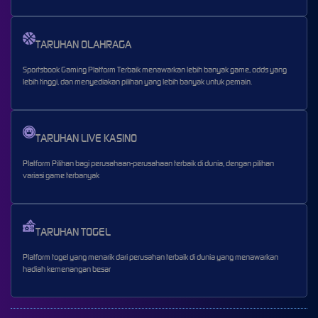
TARUHAN OLAHRAGA
Sportsbook Gaming Platform Terbaik menawarkan lebih banyak game, odds yang
lebih tinggi, dan menyediakan pilihan yang lebih banyak untuk pemain.
TARUHAN LIVE KASINO
Platform Pilihan bagi perusahaan-perusahaan terbaik di dunia, dengan pilihan
variasi game terbanyak
TARUHAN TOGEL
Platform togel yang menarik dari perusahan terbaik di dunia yang menawarkan
hadiah kemenangan besar