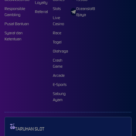
Loyalty
Responsible
Slots
Oceanslot8
Referral
Gambling
8jaya
Live
Pusat Bantuan
Casino
Syarat dan
Race
Ketentuan
Togel
Olahraga
Crash
Game
Arcade
E-Sports
Sabung
Ayam
TARUHAN SLOT