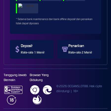
* Selama bank maintenance dan bank offline deposit dan penarikan
tidak dapat diproses
Deposit
Penarikan
Rata-rata 1 Menit
Rata-rata 2 Menit
Tanggung Jawab
Browser Yang
Bermain
Didukung
©2026 OCEANSLOT88. Hak cipta
dilindungi | 18+