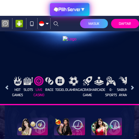
▼
Pilih Server
MASUK
DAFTAR
HOT
SLOTS
LIVE
RACE
TOGEL
OLAHRAGA
CRASH
ARCADE
E-
SABUNG
PROM
GAMES
CASINO
GAME
SPORTS
AYAM
i
i
i